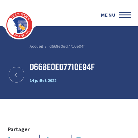
MENU
Accueil
d668e0ed7710e94f
d668e0ed7710e94f
14 juillet 2022
Partager