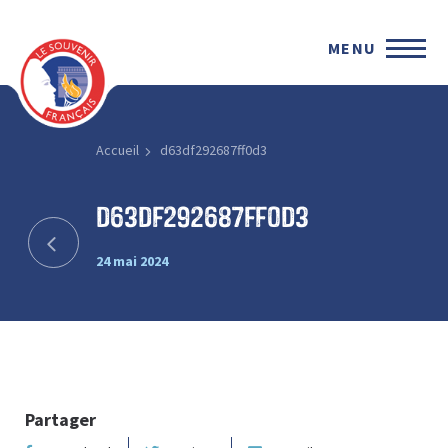
MENU
Accueil
d63df292687ff0d3
d63df292687ff0d3
24 mai 2024
Partager