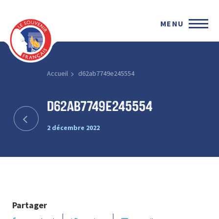
MENU
Accueil
d62ab7749e245554
d62ab7749e245554
2 décembre 2022
Partager