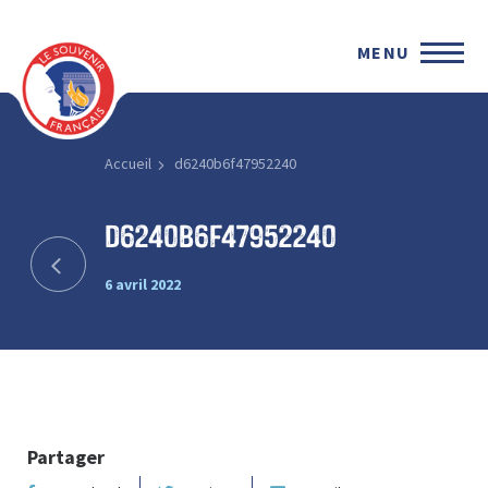
MENU
Accueil
d6240b6f47952240
d6240b6f47952240
6 avril 2022
Partager