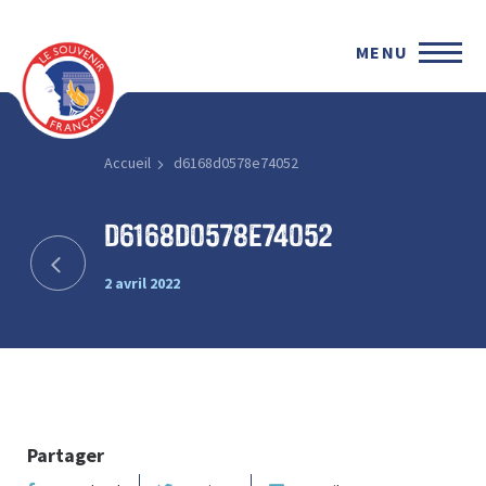
MENU
Accueil
d6168d0578e74052
d6168d0578e74052
2 avril 2022
Partager