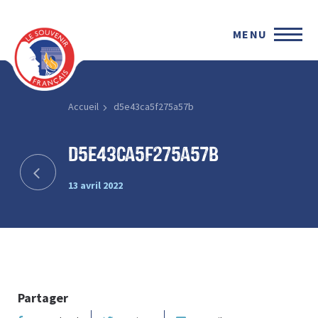
MENU
Accueil
d5e43ca5f275a57b
d5e43ca5f275a57b
13 avril 2022
Partager