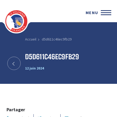
MENU
Accueil
d5d611c46ec9fb29
d5d611c46ec9fb29
12 juin 2024
Partager