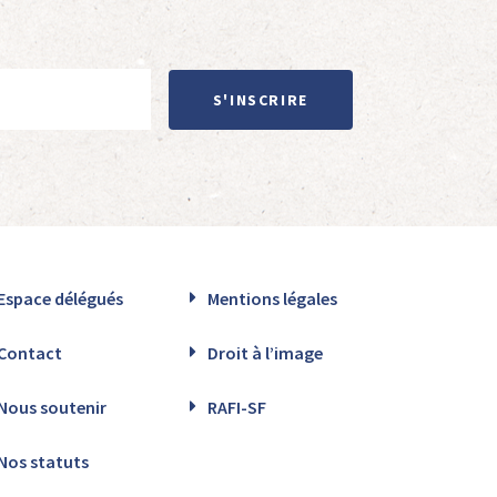
S'INSCRIRE
Espace délégués
Mentions légales
Contact
Droit à l’image
Nous soutenir
RAFI-SF
Nos statuts