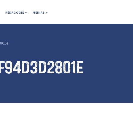
PÉDAGOGIE
MÉDIAS
801e
f94d3d2801e