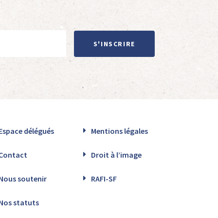
S'INSCRIRE
Espace délégués
Mentions légales
Contact
Droit à l’image
Nous soutenir
RAFI-SF
Nos statuts