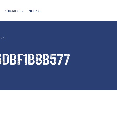
PÉDAGOGIE
MÉDIAS
b577
6dbf1b8b577