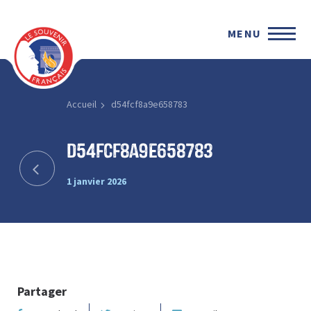
MENU
Accueil
d54fcf8a9e658783
d54fcf8a9e658783
1 janvier 2026
Partager