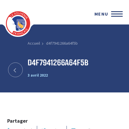
MENU
Accueil
d4f7941266a64f5b
d4f7941266a64f5b
3 avril 2022
Partager