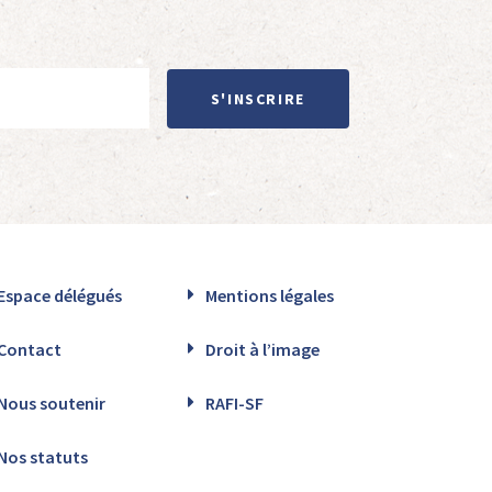
S'INSCRIRE
Espace délégués
Mentions légales
Contact
Droit à l’image
Nous soutenir
RAFI-SF
Nos statuts