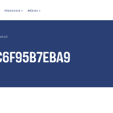
PÉDAGOGIE
MÉDIAS
eba9
c6f95b7eba9