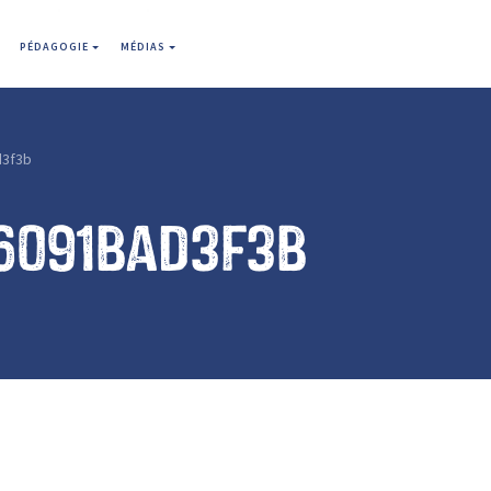
PÉDAGOGIE
MÉDIAS
3f3b
6091bad3f3b