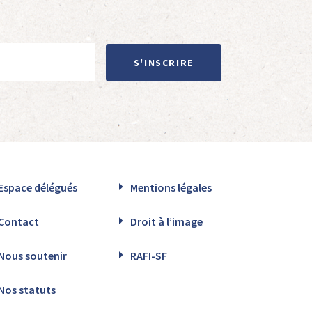
S'INSCRIRE
Espace délégués
Mentions légales
Contact
Droit à l’image
Nous soutenir
RAFI-SF
Nos statuts