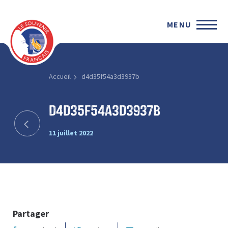
MENU
Accueil
d4d35f54a3d3937b
d4d35f54a3d3937b
11 juillet 2022
Partager