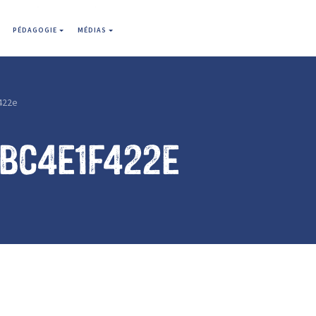
PÉDAGOGIE
MÉDIAS
422e
1bc4e1f422e