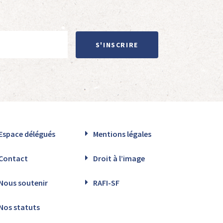
S'INSCRIRE
Espace délégués
Mentions légales
Contact
Droit à l’image
Nous soutenir
RAFI-SF
Nos statuts