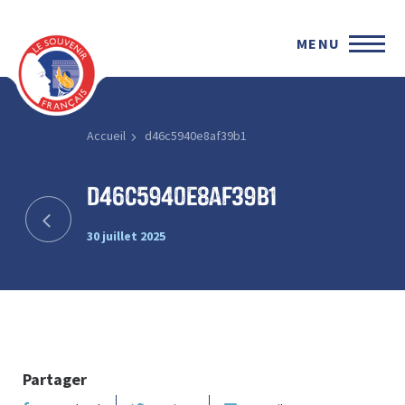
MENU
Accueil
d46c5940e8af39b1
d46c5940e8af39b1
30 juillet 2025
Partager