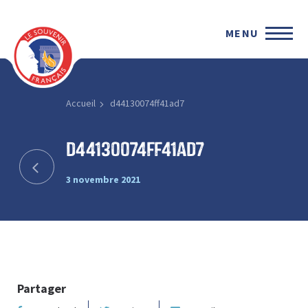
MENU
Accueil
d44130074ff41ad7
d44130074ff41ad7
3 novembre 2021
Partager