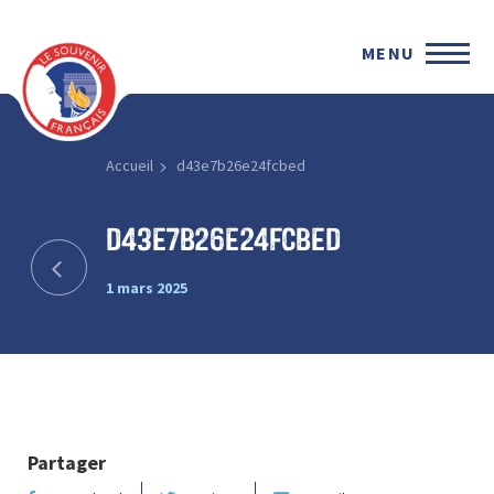
MENU
Accueil
d43e7b26e24fcbed
d43e7b26e24fcbed
1 mars 2025
Partager