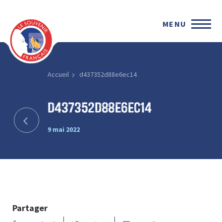
MENU
Accueil
d437352d88e6ec14
d437352d88e6ec14
9 mai 2022
Partager