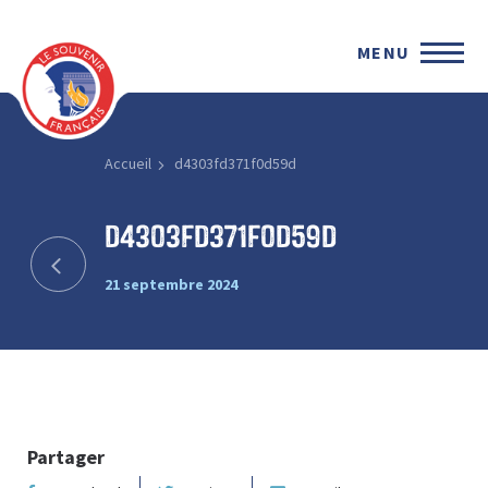
MENU
Accueil
d4303fd371f0d59d
d4303fd371f0d59d
21 septembre 2024
Partager