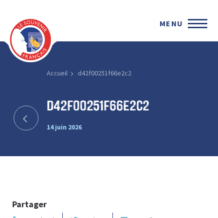
MENU
Accueil
d42f00251f66e2c2
d42f00251f66e2c2
14 juin 2026
Partager