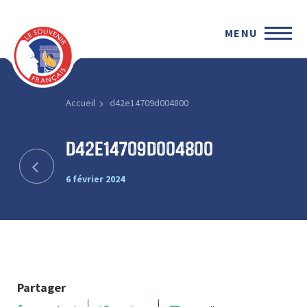
MENU
Accueil
d42e14709d004800
d42e14709d004800
6 février 2024
Partager