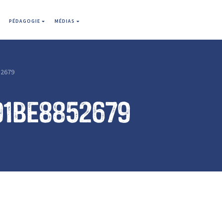
PÉDAGOGIE
MÉDIAS
2679
91be8852679