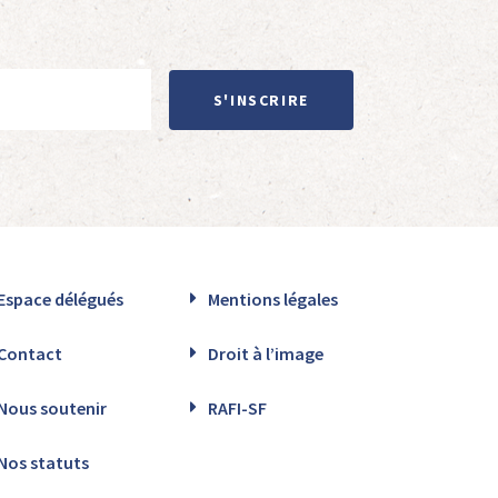
S'INSCRIRE
Espace délégués
Mentions légales
Contact
Droit à l’image
Nous soutenir
RAFI-SF
Nos statuts