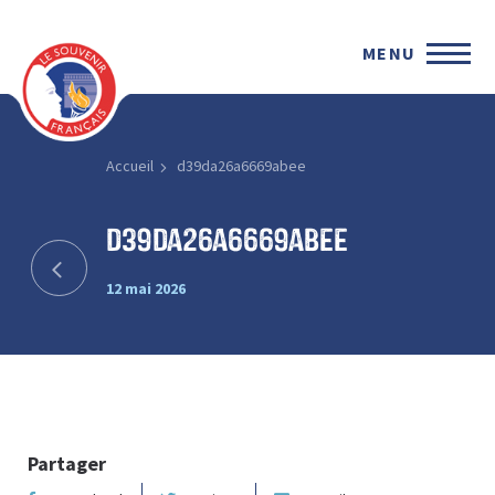
MENU
Accueil
d39da26a6669abee
d39da26a6669abee
12 mai 2026
Partager