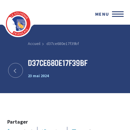
MENU
Accueil
d37ce680e17f39bf
d37ce680e17f39bf
23 mai 2024
Partager