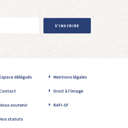
S'INSCRIRE
Espace délégués
Mentions légales
Contact
Droit à l’image
Nous soutenir
RAFI-SF
Nos statuts