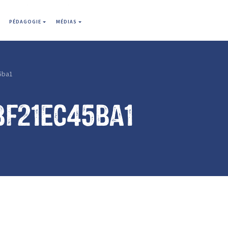
PÉDAGOGIE
MÉDIAS
5ba1
bf21ec45ba1