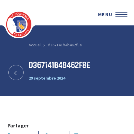
MENU
Accueil
d367141b4b462f8e
d367141b4b462f8e
29 septembre 2024
Partager