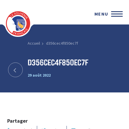
MENU
Accueil
d356cec4f850ec7f
d356cec4f850ec7f
29 août 2022
Partager