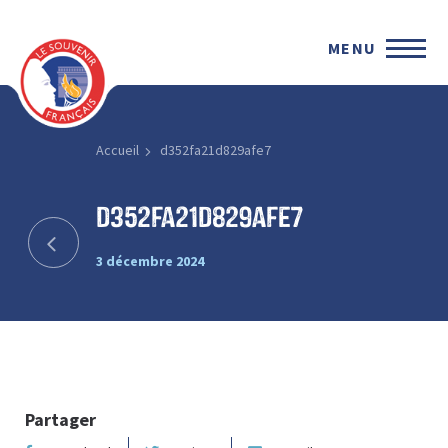
MENU
Accueil
d352fa21d829afe7
d352fa21d829afe7
3 décembre 2024
Partager