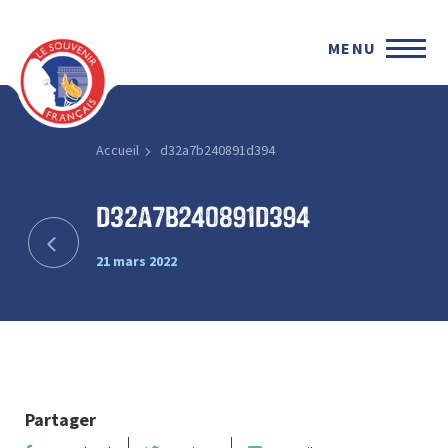
MENU
Accueil
d32a7b240891d394
d32a7b240891d394
21 mars 2022
Partager