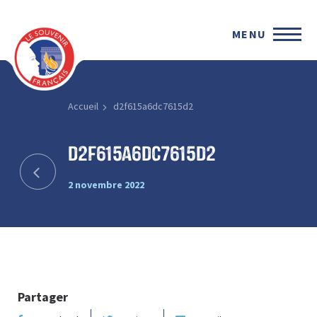
MENU
Accueil
d2f615a6dc7615d2
d2f615a6dc7615d2
2 novembre 2022
Partager