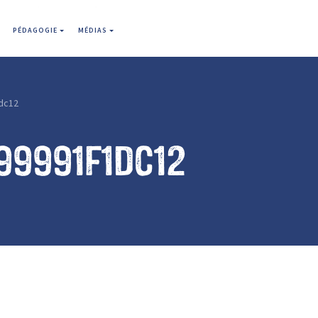
PÉDAGOGIE
MÉDIAS
dc12
99991f1dc12