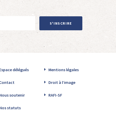
S'INSCRIRE
Espace délégués
Mentions légales
Contact
Droit à l’image
Nous soutenir
RAFI-SF
Nos statuts