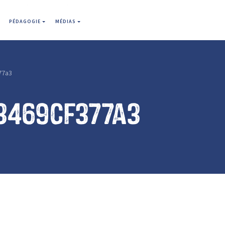
PÉDAGOGIE
MÉDIAS
77a3
3469cf377a3