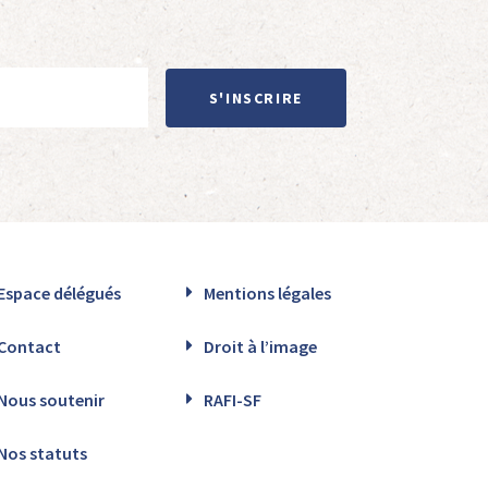
S'INSCRIRE
Espace délégués
Mentions légales
Contact
Droit à l’image
Nous soutenir
RAFI-SF
Nos statuts