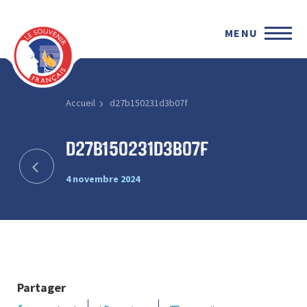
MENU
Accueil
d27b150231d3b07f
d27b150231d3b07f
4 novembre 2024
Partager