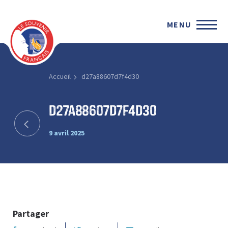
MENU
Accueil
d27a88607d7f4d30
d27a88607d7f4d30
9 avril 2025
Partager