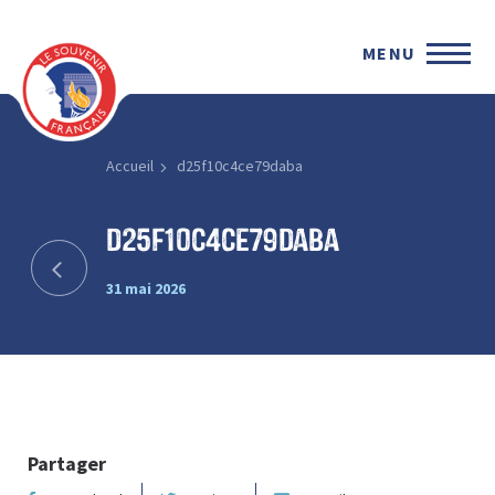
MENU
Accueil
d25f10c4ce79daba
d25f10c4ce79daba
31 mai 2026
Partager