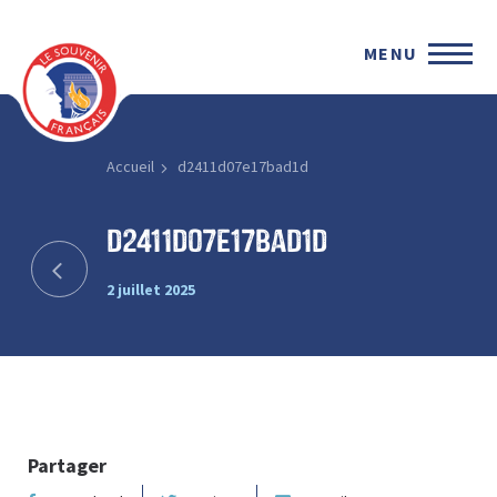
MENU
Accueil
d2411d07e17bad1d
d2411d07e17bad1d
2 juillet 2025
Partager