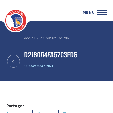
MENU
Accueil
d21b0d4fa57c3fd6
d21b0d4fa57c3fd6
11 novembre 2023
Partager