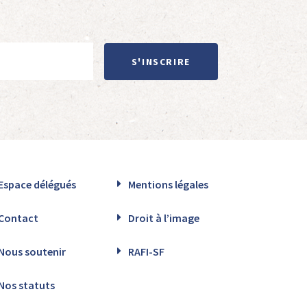
S'INSCRIRE
Espace délégués
Mentions légales
Contact
Droit à l’image
Nous soutenir
RAFI-SF
Nos statuts