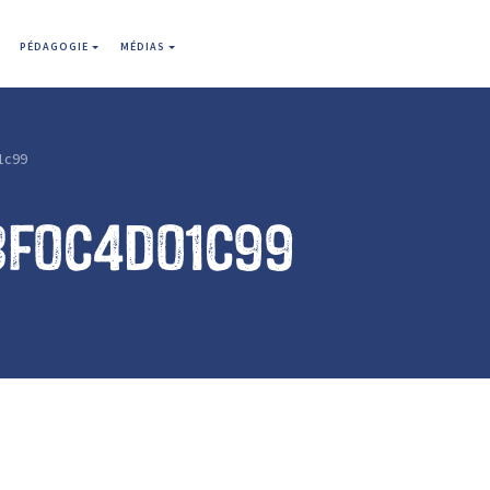
PÉDAGOGIE
MÉDIAS
1c99
3f0c4d01c99