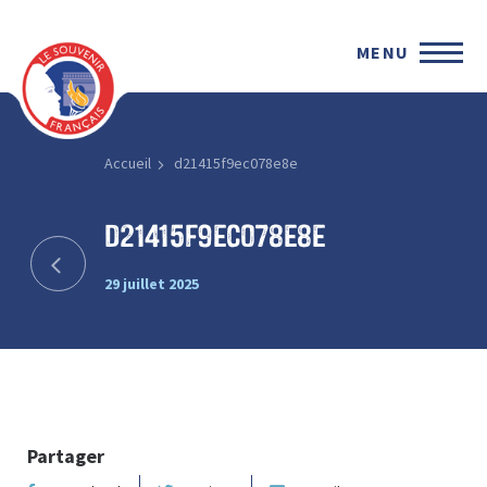
MENU
Accueil
d21415f9ec078e8e
d21415f9ec078e8e
29 juillet 2025
Partager