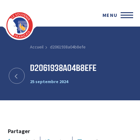
MENU
Accueil
d2061938a04b8efe
d2061938a04b8efe
25 septembre 2024
Partager