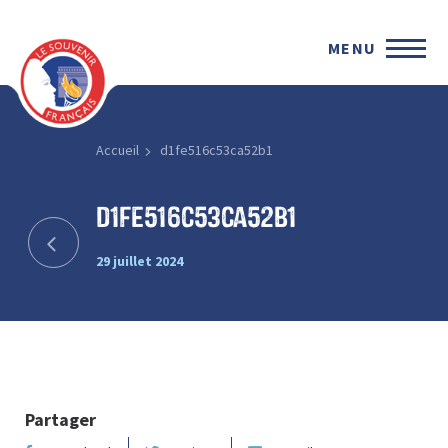
MENU
Accueil
d1fe516c53ca52b1
d1fe516c53ca52b1
29 juillet 2024
Partager