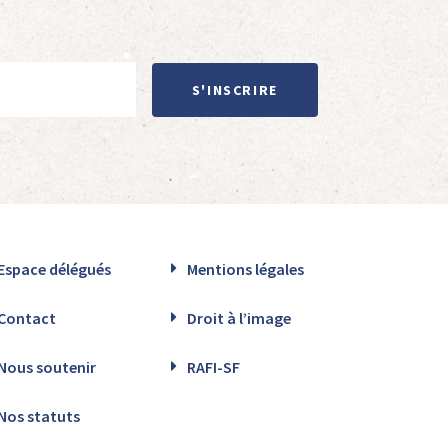
S'INSCRIRE
Espace délégués
Mentions légales
Contact
Droit à l’image
Nous soutenir
RAFI-SF
Nos statuts