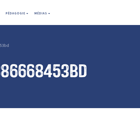
PÉDAGOGIE
MÉDIAS
53bd
886668453bd