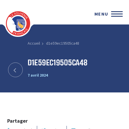
MENU
Accueil
d1e59ec19505ca48
d1e59ec19505ca48
7 avril 2024
Partager