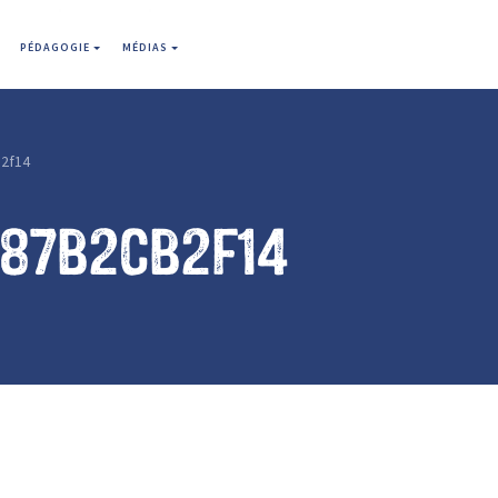
PÉDAGOGIE
MÉDIAS
2f14
587b2cb2f14