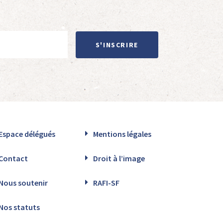
S'INSCRIRE
Espace délégués
Mentions légales
Contact
Droit à l’image
Nous soutenir
RAFI-SF
Nos statuts