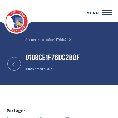
MENU
Accueil
d1d8ce1f76dc2b0f
d1d8ce1f76dc2b0f
7 novembre 2021
Partager