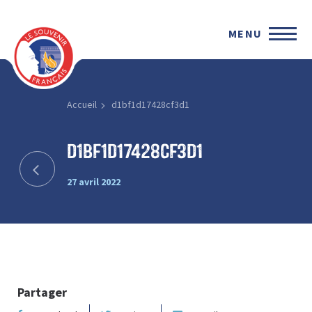
MENU
Accueil
d1bf1d17428cf3d1
d1bf1d17428cf3d1
27 avril 2022
Partager