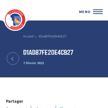
MENU
Accueil
d1ad87fe20e4cb27
d1ad87fe20e4cb27
7 février 2022
Partager