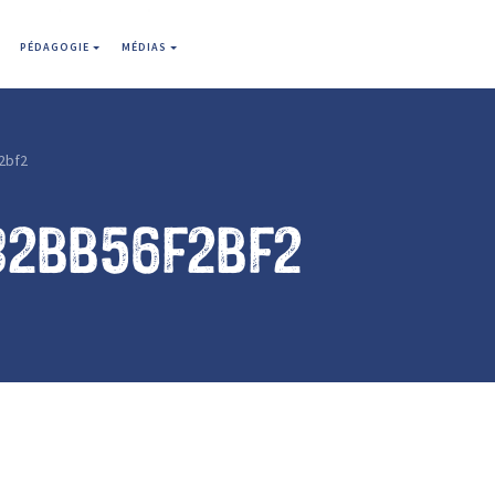
PÉDAGOGIE
MÉDIAS
2bf2
32bb56f2bf2