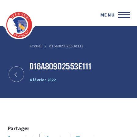
MENU
Accueil
d16a80902553e111
d16a80902553e111
4 février 2022
Partager